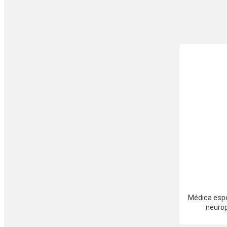
Médica espec
neurop