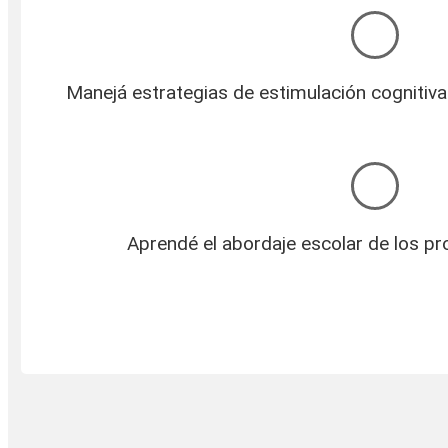
Aprendé las bases del tratamiento neuropsicológico en prob
relacionados a la memoria en la infancia
Manejá estrategias de estimulación cognitiva
Aprendé el abordaje escolar de los 