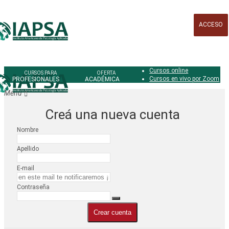
ACCESO
Cursos online
Cursos en vivo por Zoom
PROFESIONALES
ACADÉMICA
Creá una nueva cuenta
Nombre
Apellido
E-mail
Contraseña
Crear cuenta